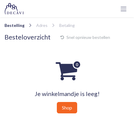
Overslaan naar inhoud
Bestelling
Adres
Betaling
Besteloverzicht
Snel opnieuw bestellen
Je winkelmandje is leeg!
Shop